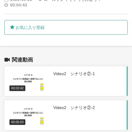
00:04:43
お気に入り登録
関連動画
Video2 シナリオ②-1
00:03:42
Video2 シナリオ②-2
00:05:03